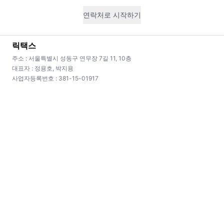
연락처로 시작하기
경정청구
릭택스
주소 : 서울특별시 성동구 연무장 7길 11, 10층
과다 납부 세금 환급
대표자 : 정용호, 박지용
사업자등록번호 : 381-15-01917
과거 5년 신고를 재검토하여 놓친 환급 기회를
복잡한 상
발굴합니다.
🎁
시장 최저가
무료 상담