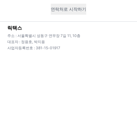
연락처로 시작하기
경정청구
릭택스
주소 : 서울특별시 성동구 연무장 7길 11, 10층
과다 납부 세금 환급
대표자 : 정용호, 박지용
사업자등록번호 : 381-15-01917
과거 5년 신고를 재검토하여 놓친 환급 기회를
복잡한 상
발굴합니다.
🎁
시장 최저가
무료 상담