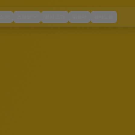
스
스페셜
회사 소개
파트너
절세노트