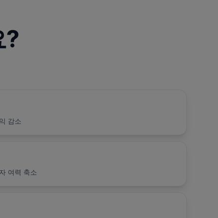
요?
익 감소
자 여력 축소