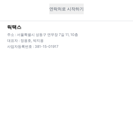
연락처로 시작하기
경정청구
릭택스
주소 : 서울특별시 성동구 연무장 7길 11, 10층
과다 납부 세금 환급
대표자 : 정용호, 박지용
사업자등록번호 : 381-15-01917
과거 5년 신고를 재검토하여 놓친 환급 기회를
복잡한 상
발굴합니다.
🎁
시장 최저가
무료 상담