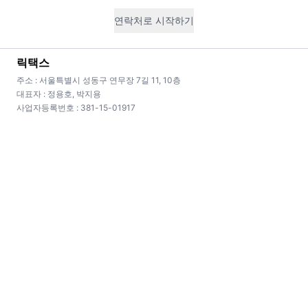
연락처로 시작하기
경정청구
릭택스
주소 : 서울특별시 성동구 연무장 7길 11, 10층
과다 납부 세금 환급
대표자 : 정용호, 박지용
사업자등록번호 : 381-15-01917
과거 5년 신고를 재검토하여 놓친 환급 기회를
복잡한 상
발굴합니다.
🎁
시장 최저가
무료 상담