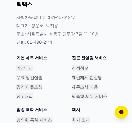
릭택스
사업자등록번호: 381-15-01917
대표자: 정용호, 박지용
주소: 서울특별시 성동구 연무장 7길 11, 10층
전화: 02-498-2111
기본 세무 서비스
전문 컨설팅 서비스
기장대리
경정청구
무료 법인설립
재산제세 컨설팅
경리 아웃소싱
세무조사 대응
신고대리
맞춤형 세무 서비스
업종 특화 서비스
회사
병의원 특화 서비스
회사 소개
스타트업 특화 서비스
파트너