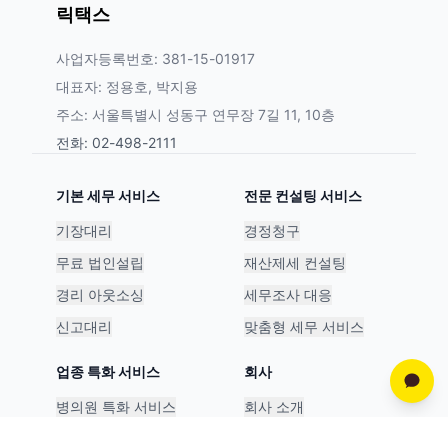
릭택스
사업자등록번호: 381-15-01917
대표자: 정용호, 박지용
주소: 서울특별시 성동구 연무장 7길 11, 10층
전화: 02-498-2111
기본 세무 서비스
전문 컨설팅 서비스
기장대리
경정청구
무료 법인설립
재산제세 컨설팅
경리 아웃소싱
세무조사 대응
신고대리
맞춤형 세무 서비스
업종 특화 서비스
회사
병의원 특화 서비스
회사 소개
스타트업 특화 서비스
파트너