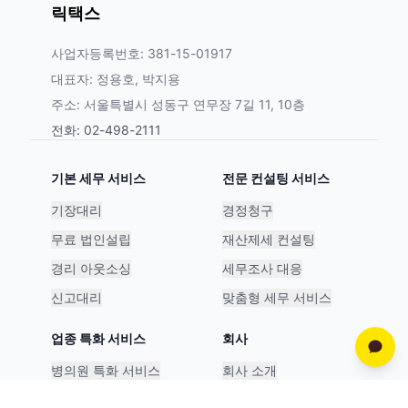
릭택스
사업자등록번호: 381-15-01917
대표자: 정용호, 박지용
주소: 서울특별시 성동구 연무장 7길 11, 10층
전화: 02-498-2111
기본 세무 서비스
전문 컨설팅 서비스
기장대리
경정청구
무료 법인설립
재산제세 컨설팅
경리 아웃소싱
세무조사 대응
신고대리
맞춤형 세무 서비스
업종 특화 서비스
회사
병의원 특화 서비스
회사 소개
스타트업 특화 서비스
파트너