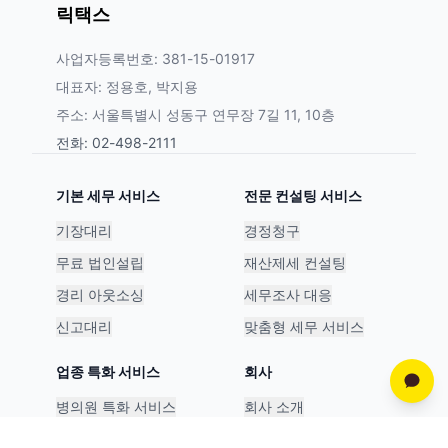
릭택스
사업자등록번호: 381-15-01917
대표자: 정용호, 박지용
주소: 서울특별시 성동구 연무장 7길 11, 10층
전화: 02-498-2111
기본 세무 서비스
전문 컨설팅 서비스
기장대리
경정청구
무료 법인설립
재산제세 컨설팅
경리 아웃소싱
세무조사 대응
신고대리
맞춤형 세무 서비스
업종 특화 서비스
회사
병의원 특화 서비스
회사 소개
스타트업 특화 서비스
파트너