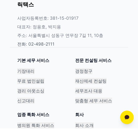
릭택스
사업자등록번호: 381-15-01917
대표자: 정용호, 박지용
주소: 서울특별시 성동구 연무장 7길 11, 10층
전화: 02-498-2111
기본 세무 서비스
전문 컨설팅 서비스
기장대리
경정청구
무료 법인설립
재산제세 컨설팅
경리 아웃소싱
세무조사 대응
신고대리
맞춤형 세무 서비스
업종 특화 서비스
회사
병의원 특화 서비스
회사 소개
스타트업 특화 서비스
파트너