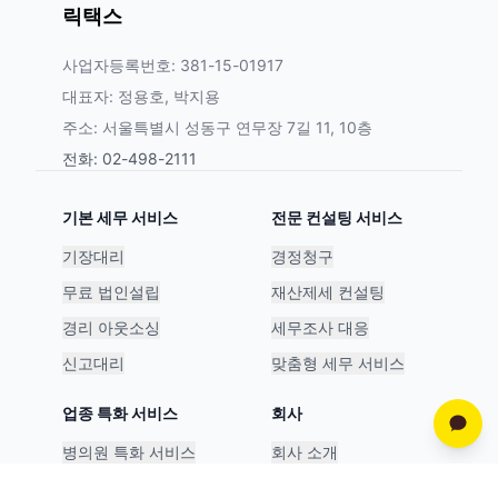
릭택스
사업자등록번호: 381-15-01917
대표자: 정용호, 박지용
주소: 서울특별시 성동구 연무장 7길 11, 10층
전화: 02-498-2111
기본 세무 서비스
전문 컨설팅 서비스
기장대리
경정청구
무료 법인설립
재산제세 컨설팅
경리 아웃소싱
세무조사 대응
신고대리
맞춤형 세무 서비스
업종 특화 서비스
회사
병의원 특화 서비스
회사 소개
스타트업 특화 서비스
파트너