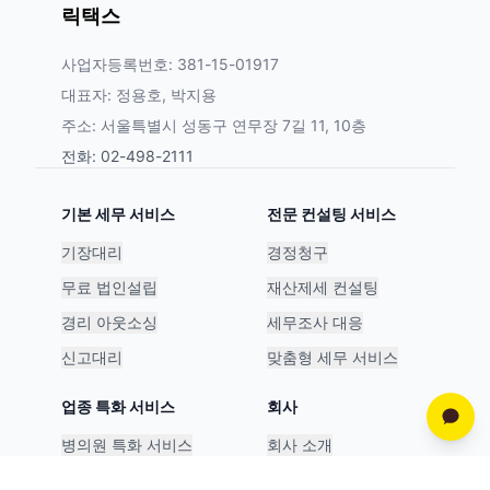
릭택스
사업자등록번호: 381-15-01917
대표자: 정용호, 박지용
주소: 서울특별시 성동구 연무장 7길 11, 10층
전화: 02-498-2111
기본 세무 서비스
전문 컨설팅 서비스
기장대리
경정청구
무료 법인설립
재산제세 컨설팅
경리 아웃소싱
세무조사 대응
신고대리
맞춤형 세무 서비스
업종 특화 서비스
회사
병의원 특화 서비스
회사 소개
스타트업 특화 서비스
파트너