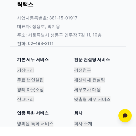
릭택스
사업자등록번호: 381-15-01917
대표자: 정용호, 박지용
주소: 서울특별시 성동구 연무장 7길 11, 10층
전화: 02-498-2111
기본 세무 서비스
전문 컨설팅 서비스
기장대리
경정청구
무료 법인설립
재산제세 컨설팅
경리 아웃소싱
세무조사 대응
신고대리
맞춤형 세무 서비스
업종 특화 서비스
회사
병의원 특화 서비스
회사 소개
스타트업 특화 서비스
파트너