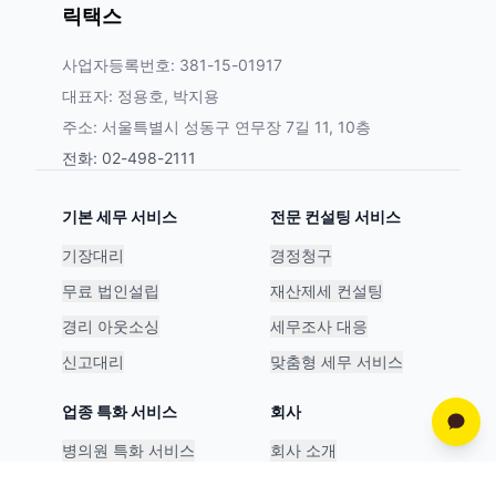
릭택스
사업자등록번호: 381-15-01917
대표자: 정용호, 박지용
주소: 서울특별시 성동구 연무장 7길 11, 10층
전화: 02-498-2111
기본 세무 서비스
전문 컨설팅 서비스
기장대리
경정청구
무료 법인설립
재산제세 컨설팅
경리 아웃소싱
세무조사 대응
신고대리
맞춤형 세무 서비스
업종 특화 서비스
회사
병의원 특화 서비스
회사 소개
스타트업 특화 서비스
파트너