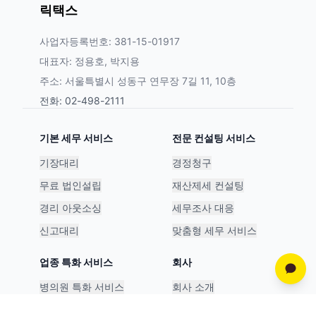
릭택스
사업자등록번호: 381-15-01917
대표자: 정용호, 박지용
주소: 서울특별시 성동구 연무장 7길 11, 10층
전화: 02-498-2111
기본 세무 서비스
전문 컨설팅 서비스
기장대리
경정청구
무료 법인설립
재산제세 컨설팅
경리 아웃소싱
세무조사 대응
신고대리
맞춤형 세무 서비스
업종 특화 서비스
회사
병의원 특화 서비스
회사 소개
스타트업 특화 서비스
파트너