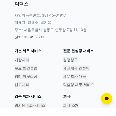
릭택스
사업자등록번호: 381-15-01917
대표자: 정용호, 박지용
주소: 서울특별시 성동구 연무장 7길 11, 10층
전화: 02-498-2111
기본 세무 서비스
전문 컨설팅 서비스
기장대리
경정청구
무료 법인설립
재산제세 컨설팅
경리 아웃소싱
세무조사 대응
신고대리
맞춤형 세무 서비스
업종 특화 서비스
회사
병의원 특화 서비스
회사 소개
스타트업 특화 서비스
파트너