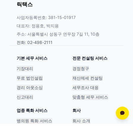
릭택스
사업자등록번호: 381-15-01917
대표자: 정용호, 박지용
주소: 서울특별시 성동구 연무장 7길 11, 10층
전화: 02-498-2111
기본 세무 서비스
전문 컨설팅 서비스
기장대리
경정청구
무료 법인설립
재산제세 컨설팅
경리 아웃소싱
세무조사 대응
신고대리
맞춤형 세무 서비스
업종 특화 서비스
회사
병의원 특화 서비스
회사 소개
스타트업 특화 서비스
파트너