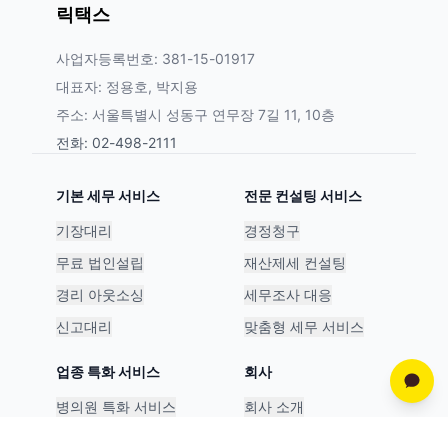
릭택스
사업자등록번호: 381-15-01917
대표자: 정용호, 박지용
주소: 서울특별시 성동구 연무장 7길 11, 10층
전화: 02-498-2111
기본 세무 서비스
전문 컨설팅 서비스
기장대리
경정청구
무료 법인설립
재산제세 컨설팅
경리 아웃소싱
세무조사 대응
신고대리
맞춤형 세무 서비스
업종 특화 서비스
회사
병의원 특화 서비스
회사 소개
스타트업 특화 서비스
파트너