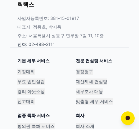
릭택스
사업자등록번호: 381-15-01917
대표자: 정용호, 박지용
주소: 서울특별시 성동구 연무장 7길 11, 10층
전화: 02-498-2111
기본 세무 서비스
전문 컨설팅 서비스
기장대리
경정청구
무료 법인설립
재산제세 컨설팅
경리 아웃소싱
세무조사 대응
신고대리
맞춤형 세무 서비스
업종 특화 서비스
회사
병의원 특화 서비스
회사 소개
스타트업 특화 서비스
파트너