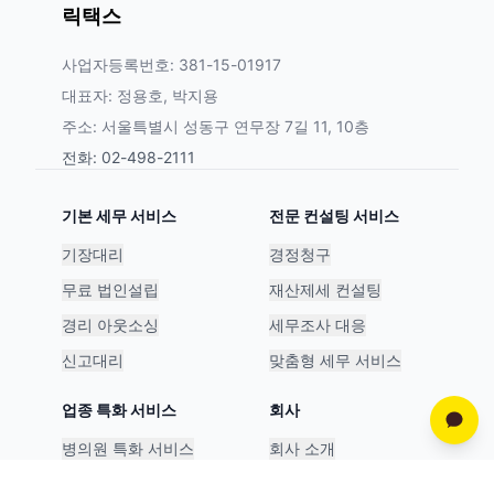
릭택스
사업자등록번호: 381-15-01917
대표자: 정용호, 박지용
주소: 서울특별시 성동구 연무장 7길 11, 10층
전화: 02-498-2111
기본 세무 서비스
전문 컨설팅 서비스
기장대리
경정청구
무료 법인설립
재산제세 컨설팅
경리 아웃소싱
세무조사 대응
신고대리
맞춤형 세무 서비스
업종 특화 서비스
회사
병의원 특화 서비스
회사 소개
스타트업 특화 서비스
파트너