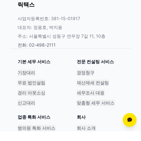
릭택스
사업자등록번호: 381-15-01917
대표자: 정용호, 박지용
주소: 서울특별시 성동구 연무장 7길 11, 10층
전화: 02-498-2111
기본 세무 서비스
전문 컨설팅 서비스
기장대리
경정청구
무료 법인설립
재산제세 컨설팅
경리 아웃소싱
세무조사 대응
신고대리
맞춤형 세무 서비스
업종 특화 서비스
회사
병의원 특화 서비스
회사 소개
스타트업 특화 서비스
파트너