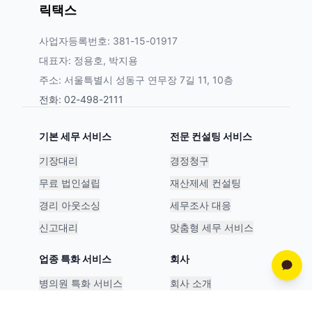
릭택스
사업자등록번호: 381-15-01917
대표자: 정용호, 박지용
주소: 서울특별시 성동구 연무장 7길 11, 10층
전화: 02-498-2111
기본 세무 서비스
전문 컨설팅 서비스
기장대리
경정청구
무료 법인설립
재산제세 컨설팅
경리 아웃소싱
세무조사 대응
신고대리
맞춤형 세무 서비스
업종 특화 서비스
회사
병의원 특화 서비스
회사 소개
스타트업 특화 서비스
파트너