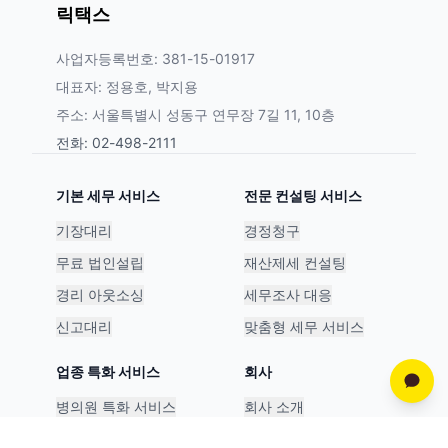
릭택스
사업자등록번호: 381-15-01917
대표자: 정용호, 박지용
주소: 서울특별시 성동구 연무장 7길 11, 10층
전화: 02-498-2111
기본 세무 서비스
전문 컨설팅 서비스
기장대리
경정청구
무료 법인설립
재산제세 컨설팅
경리 아웃소싱
세무조사 대응
신고대리
맞춤형 세무 서비스
업종 특화 서비스
회사
병의원 특화 서비스
회사 소개
스타트업 특화 서비스
파트너