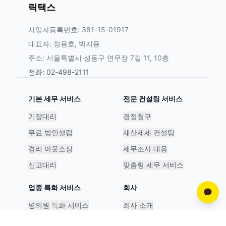
릭택스
사업자등록번호: 381-15-01917
대표자: 정용호, 박지용
주소: 서울특별시 성동구 연무장 7길 11, 10층
전화: 02-498-2111
기본 세무 서비스
전문 컨설팅 서비스
기장대리
경정청구
무료 법인설립
재산제세 컨설팅
경리 아웃소싱
세무조사 대응
신고대리
맞춤형 세무 서비스
업종 특화 서비스
회사
병의원 특화 서비스
회사 소개
스타트업 특화 서비스
파트너