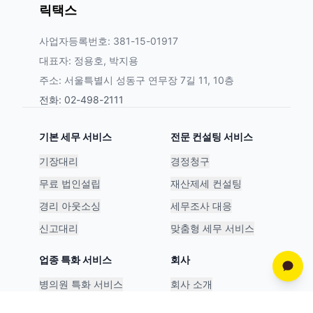
릭택스
사업자등록번호: 381-15-01917
대표자: 정용호, 박지용
주소: 서울특별시 성동구 연무장 7길 11, 10층
전화: 02-498-2111
기본 세무 서비스
전문 컨설팅 서비스
기장대리
경정청구
무료 법인설립
재산제세 컨설팅
경리 아웃소싱
세무조사 대응
신고대리
맞춤형 세무 서비스
업종 특화 서비스
회사
병의원 특화 서비스
회사 소개
스타트업 특화 서비스
파트너