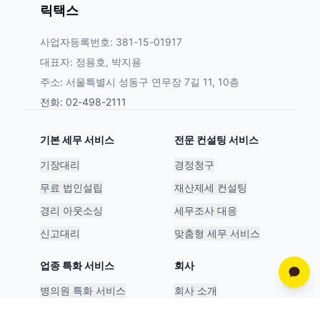
릭택스
사업자등록번호: 381-15-01917
대표자: 정용호, 박지용
주소: 서울특별시 성동구 연무장 7길 11, 10층
전화: 02-498-2111
기본 세무 서비스
전문 컨설팅 서비스
기장대리
경정청구
무료 법인설립
재산제세 컨설팅
경리 아웃소싱
세무조사 대응
신고대리
맞춤형 세무 서비스
업종 특화 서비스
회사
병의원 특화 서비스
회사 소개
스타트업 특화 서비스
파트너