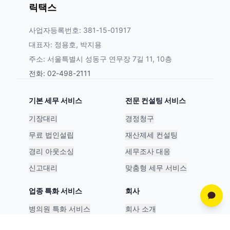
릭택스
사업자등록번호: 381-15-01917
대표자: 정용호, 박지용
주소: 서울특별시 성동구 연무장 7길 11, 10층
전화: 02-498-2111
기본 세무 서비스
전문 컨설팅 서비스
기장대리
경정청구
무료 법인설립
재산제세 컨설팅
경리 아웃소싱
세무조사 대응
신고대리
맞춤형 세무 서비스
업종 특화 서비스
회사
병의원 특화 서비스
회사 소개
스타트업 특화 서비스
파트너