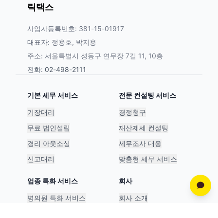
릭택스
사업자등록번호: 381-15-01917
대표자: 정용호, 박지용
주소: 서울특별시 성동구 연무장 7길 11, 10층
전화: 02-498-2111
기본 세무 서비스
전문 컨설팅 서비스
기장대리
경정청구
무료 법인설립
재산제세 컨설팅
경리 아웃소싱
세무조사 대응
신고대리
맞춤형 세무 서비스
업종 특화 서비스
회사
병의원 특화 서비스
회사 소개
스타트업 특화 서비스
파트너