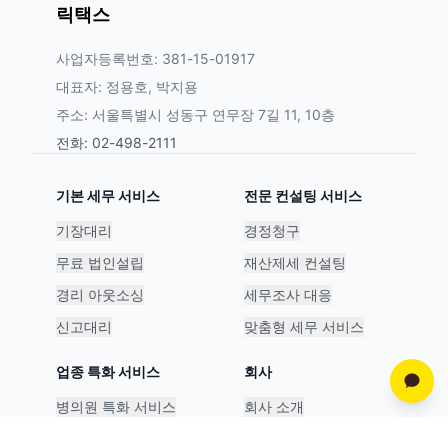
릭택스
사업자등록번호: 381-15-01917
대표자: 정용호, 박지용
주소: 서울특별시 성동구 연무장 7길 11, 10층
전화: 02-498-2111
기본 세무 서비스
전문 컨설팅 서비스
기장대리
경정청구
무료 법인설립
재산제세 컨설팅
경리 아웃소싱
세무조사 대응
신고대리
맞춤형 세무 서비스
업종 특화 서비스
회사
병의원 특화 서비스
회사 소개
스타트업 특화 서비스
파트너