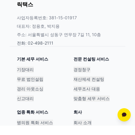
릭택스
사업자등록번호: 381-15-01917
대표자: 정용호, 박지용
주소: 서울특별시 성동구 연무장 7길 11, 10층
전화: 02-498-2111
기본 세무 서비스
전문 컨설팅 서비스
기장대리
경정청구
무료 법인설립
재산제세 컨설팅
경리 아웃소싱
세무조사 대응
신고대리
맞춤형 세무 서비스
업종 특화 서비스
회사
병의원 특화 서비스
회사 소개
스타트업 특화 서비스
파트너