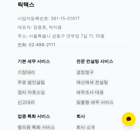
릭택스
사업자등록번호: 381-15-01917
대표자: 정용호, 박지용
주소: 서울특별시 성동구 연무장 7길 11, 10층
전화: 02-498-2111
기본 세무 서비스
전문 컨설팅 서비스
기장대리
경정청구
무료 법인설립
재산제세 컨설팅
경리 아웃소싱
세무조사 대응
신고대리
맞춤형 세무 서비스
업종 특화 서비스
회사
병의원 특화 서비스
회사 소개
스타트업 특화 서비스
파트너