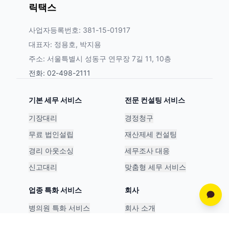
릭택스
사업자등록번호: 381-15-01917
대표자: 정용호, 박지용
주소: 서울특별시 성동구 연무장 7길 11, 10층
전화: 02-498-2111
기본 세무 서비스
전문 컨설팅 서비스
기장대리
경정청구
무료 법인설립
재산제세 컨설팅
경리 아웃소싱
세무조사 대응
신고대리
맞춤형 세무 서비스
업종 특화 서비스
회사
병의원 특화 서비스
회사 소개
스타트업 특화 서비스
파트너