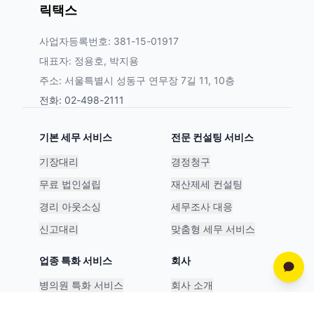
릭택스
사업자등록번호: 381-15-01917
대표자: 정용호, 박지용
주소: 서울특별시 성동구 연무장 7길 11, 10층
전화: 02-498-2111
기본 세무 서비스
전문 컨설팅 서비스
기장대리
경정청구
무료 법인설립
재산제세 컨설팅
경리 아웃소싱
세무조사 대응
신고대리
맞춤형 세무 서비스
업종 특화 서비스
회사
병의원 특화 서비스
회사 소개
스타트업 특화 서비스
파트너