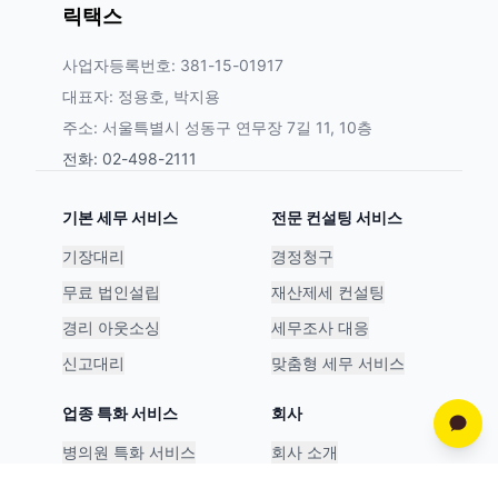
릭택스
사업자등록번호: 381-15-01917
대표자: 정용호, 박지용
주소: 서울특별시 성동구 연무장 7길 11, 10층
전화: 02-498-2111
기본 세무 서비스
전문 컨설팅 서비스
기장대리
경정청구
무료 법인설립
재산제세 컨설팅
경리 아웃소싱
세무조사 대응
신고대리
맞춤형 세무 서비스
업종 특화 서비스
회사
병의원 특화 서비스
회사 소개
스타트업 특화 서비스
파트너