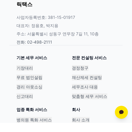
릭택스
사업자등록번호: 381-15-01917
대표자: 정용호, 박지용
주소: 서울특별시 성동구 연무장 7길 11, 10층
전화: 02-498-2111
기본 세무 서비스
전문 컨설팅 서비스
기장대리
경정청구
무료 법인설립
재산제세 컨설팅
경리 아웃소싱
세무조사 대응
신고대리
맞춤형 세무 서비스
업종 특화 서비스
회사
병의원 특화 서비스
회사 소개
스타트업 특화 서비스
파트너