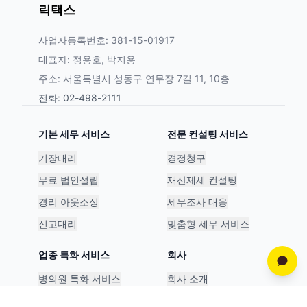
릭택스
사업자등록번호: 381-15-01917
대표자: 정용호, 박지용
주소: 서울특별시 성동구 연무장 7길 11, 10층
전화: 02-498-2111
기본 세무 서비스
전문 컨설팅 서비스
기장대리
경정청구
무료 법인설립
재산제세 컨설팅
경리 아웃소싱
세무조사 대응
신고대리
맞춤형 세무 서비스
업종 특화 서비스
회사
병의원 특화 서비스
회사 소개
스타트업 특화 서비스
파트너