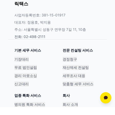
릭택스
사업자등록번호: 381-15-01917
대표자: 정용호, 박지용
주소: 서울특별시 성동구 연무장 7길 11, 10층
전화: 02-498-2111
기본 세무 서비스
전문 컨설팅 서비스
기장대리
경정청구
무료 법인설립
재산제세 컨설팅
경리 아웃소싱
세무조사 대응
신고대리
맞춤형 세무 서비스
업종 특화 서비스
회사
병의원 특화 서비스
회사 소개
스타트업 특화 서비스
파트너